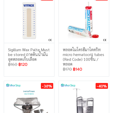
Sigillum Wax Palte Must
หลอดไมโครฮีมาโตคริท
be stored ถาดดินน้ำมัน
micro hematocrit tubes
อุดหลอดเก็บเลือด
(Red Code) 100ชิ้น /
หลอด
฿160
฿120
฿170
฿140
-38%
-40%