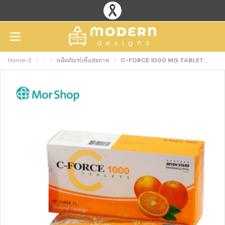
Home-2
...
ผลิตภัณฑ์เพื่อสุขภาพ
C-FORCE 1000 MG TABLETS Vitamin C tablets Helps boost immunity, 60 tablets, packed in a bubble wrap, waterproof, lightproof, easy to carry.