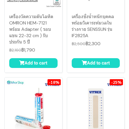
เครื่องวัดความดันโลหิต
เครื่องชั่งน้ำหนักบุคคล
OMRON HEM-7121
พร้อมวิเคาระห์มวลใน
พร้อม Adapter ( รอบ
ร่างกาย SENSSUN รุ่น
แขน 22-32 cm ) รับ
IF2825A
ประกัน 5 ปี
฿2,300
฿2,500
฿1,790
฿2,160
Add to cart
Add to cart
-18%
-25%