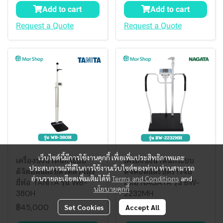
Add to cart
Add to cart
Request a Quote
Request a Quote
เว็บไซต์นี้มีการใช้งานคุกกี้ เพื่อเพิ่มประสิทธิภาพและ
เครื่องชั่งน้ำหนักระบบ
เครื่องชั่งน้ำหนักระบบ
ประสบการณ์ที่ดีในการใช้งานเว็บไซต์ของท่าน ท่านสามารถ
ดิจิตอลและชุดวัดส่วนสูง
ดิจิตอลและชุดราวจับ
อ่านรายละเอียดเพิ่มเติมได้ที่
Terms and Conditions
and
ยี่ห้อ TANITA รุ่น WB-
ยี่ห้อ NAGATA รุ่น BW-
นโยบายคุกกี้
380H
2232MH
฿45,000
฿57,000
Set Cookies
Accept All