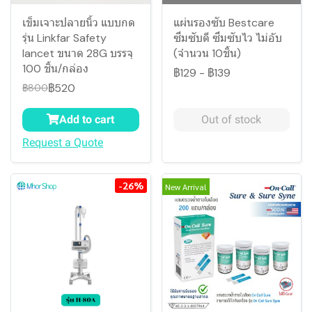
เข็มเจาะปลายนิ้ว แบบกด
แผ่นรองซับ Bestcare
รุ่น Linkfar Safety
ซึมซับดี ซึมซับไว ไม่อับ
lancet ขนาด 28G บรรจุ
(จำนวน 10ชิ้น)
100 ชิ้น/กล่อง
฿129
-
฿139
฿520
฿800
Add to cart
Out of stock
Request a Quote
-26%
New Arrival