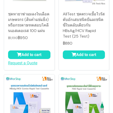
ชุดหายาฆ่าแมลงในเลือด
AllTest ชุดตรวจเชื้อไวรัส
เกษตรกร (สินค้าแช่แข็ง)
ตับอักเสบชนิดบีและชนิด
หรือกระดาษทดสอบโคลี
ซีในตลับเดียวกัน
นเอสเตอเรส 100 แผ่น
HBsAg/HCV Rapid
Test (25 Test)
฿950
฿1,190
฿880
Add to cart
Add to cart
Request a Quote