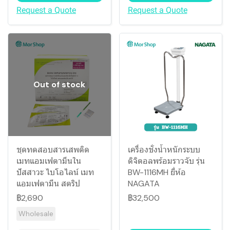
Request a Quote
Request a Quote
Out of stock
ชุดทดสอบสารเสพติด
เครื่องชั่งน้ำหนักระบบ
เมทแอมเฟตามีนใน
ดิจิตอลพร้อมราวจับ รุ่น
ปัสสาวะ ไบโอไลน์ เมท
BW-1116MH ยี่ห้อ
แอมเฟตามีน สตริป
NAGATA
฿2,690
฿32,500
Wholesale