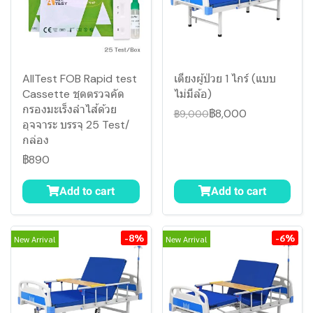
AllTest FOB Rapid test
เตียงผู้ป่วย 1 ไกร์ (แบบ
Cassette ชุดตรวจคัด
ไม่มีล้อ)
กรองมะเร็งลำไส้ด้วย
฿8,000
฿9,000
อุจจาระ บรรจุ 25 Test/
กล่อง
฿890
Add to cart
Add to cart
-8%
-6%
New Arrival
New Arrival