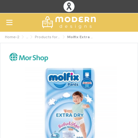
Home-2
...
Products for mothers and children
Molfix Extra Dry Pants baby diaper pants