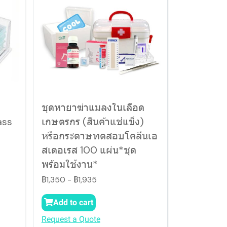
ชุดหายาฆ่าแมลงในเลือด
ass
เกษตรกร (สินค้าแช่แข็ง)
หรือกระดาษทดสอบโคลีนเอ
สเตอเรส 100 แผ่น*ชุด
พร้อมใช้งาน*
฿1,350
-
฿1,935
Add to cart
Request a Quote