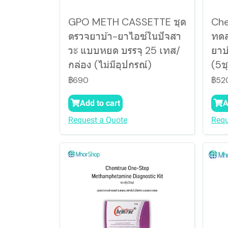
GPO METH CASSETTE ชุด
Che
ตรวจยาบ้า-ยาไอซ์ในปัจสา
ทดส
วะ แบบหยด บรรจุ 25 เทส/
ยาบ
กล่อง (ไม่มีอุปกรณ์)
(5ช
฿690
฿52
Add to cart
A
Request a Quote
Requ