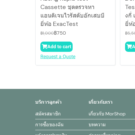
Cassette ชุดตรวจหา
Tes
แอนติเจนไวรัสตับอักเสบบี
งกี
ยี่ห้อ ExacTest
ยี่
฿750
฿1,000
฿5,5
Add to cart
A
Request a Quote
บริการลูกค้า
เกี่ยวกับเรา
สมัครสมาชิก
เกี่ยวกับ MorShop
การซื้อของฉัน
บทความ