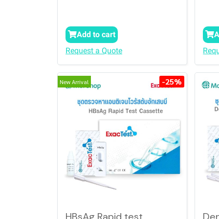
Add to cart
A
Request a Quote
Requ
-25%
New Arrival
HBsAg Rapid test
De