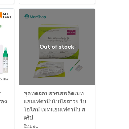
Out of stock
t
ชุดทดสอบสารเสพติดเมท
รอง
แอมเฟตามีนในปัสสาวะ ไบ
โอไลน์ เมทแอมเฟตามีน ส
ตริป
฿2,690