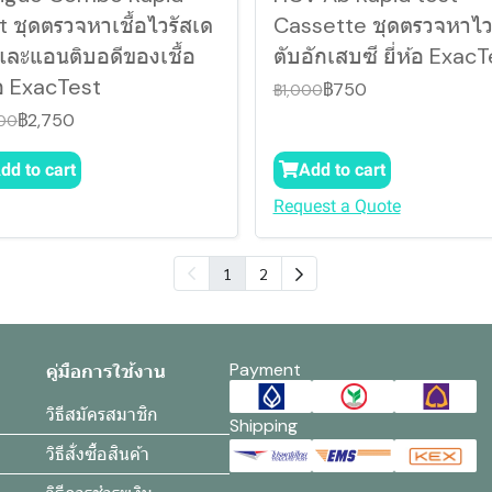
t ชุดตรวจหาเชื้อไวรัสเด
Cassette ชุดตรวจหาไว
่ และแอนติบอดีของเชื้อ
ตับอักเสบซี ยี่ห้อ Exac
ห้อ ExacTest
฿750
฿1,000
฿2,750
00
dd to cart
Add to cart
Request a Quote
1
2
Payment
คู่มือการใช้งาน
วิธีสมัครสมาชิก
Shipping
วิธีสั่งซื้อสินค้า