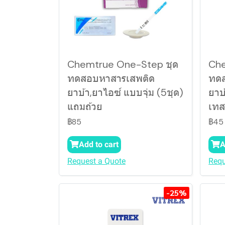
Chemtrue One-Step ชุด
Che
ทดสอบหาสารเสพติด
ทดส
ยาบ้า,ยาไอซ์ แบบจุ่ม (5ชุด)
ยาบ
แถมถ้วย
เทส
฿85
฿45
Add to cart
A
Request a Quote
Requ
-25%