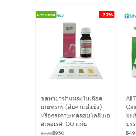
-20%
New Arrival
ชุดหายาฆ่าแมลงในเลือด
All
เกษตรกร (สินค้าแช่แข็ง)
Cas
หรือกระดาษทดสอบโคลีนเอ
มะเ
สเตอเรส 100 แผ่น
บรร
฿950
฿49
฿1,190