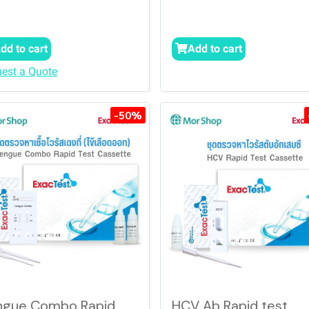
dd to cart
Add to cart
est a Quote
-50%
ngue Combo Rapid
HCV Ab Rapid test