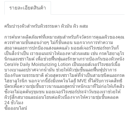
รายละเอียดสินค้า
ครีมบำรุงผิวสําหรับผิวธรรมดา ผิวมัน ผิว ผสม
การค้นหาผลิตภัณฑ์ที่เหมาะสมสำหรับกิจวัตรการดูแลผิวของคุณ
ควรทำตามขั้นตอนง่ายๆ ไม่กี่ขั้นตอน นอกจากการทำความ
สะอาดและการปกป้องแสงแดดแล้ว มอยส์เจอร์ไรเซอร์ทุกวันก็
เป็นสิ่งจำเป็น เราขอแนะนำให้มองหาส่วนผสม เช่น กรดไฮยาลูโร
นิกและเซราไมด์ เพื่อช่วยฟื้นฟูและรักษาเกราะป้องกันของผิวหนัง
CeraVe Daily Moisturizing Lotion เป็นมอยส์เจอร์ไรเซอร์เนื้อ
บางเบาและปราศจากน้ำมัน ช่วยให้ผิวชุ่มชื้นและฟื้นฟูปราการ
ป้องกันตามธรรมชาติ ด้วยสูตรเซราไมด์ที่จำเป็นสามชนิดและกรด
ไฮยาลูโรนิก นอกจากนี้ยังมีเทคโนโลยี MVE ที่ได้รับการจดสิทธิ
บัตรเพื่อความชุ่มชื้นยาวนานและสูตรน้ำหนักเบาที่ไม่ก่อให้เกิดสิว
ซึ่งจะไม่อุดตันรูขุมขน มอยเจอร์ไรเซอร์ประจำวันของเราช่วยให้
ผิวรู้สึกสบายและอ่อนโยนต่อผิวเนื่องจากให้ความชุ่มชื้นตลอด
24 ชั่วโมง
ซื้อออนไลน์