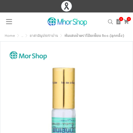
0
0
Home
...
ยาสามัญประจำบ้าน
พิมเสนน้ำตราโป๊ยเซียน 5cc.(ลูกกลิ้ง)