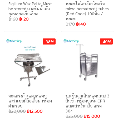
Sigillum Wax Palte Must
หลอดไมโครฮีมาโตคริท
be stored ถาดดินน้ำมัน
micro hematocrit tubes
อุดหลอดเก็บเลือด
(Red Code) 100ชิ้น /
หลอด
฿160
฿120
฿170
฿140
-38%
-40%
ตะแกรงล้างแผลสแตน
รถเข็นฉุกเฉินสแตนเลส 3
เลส แบบมีล้อเลื่อน พร้อม
ลิ้นชัก พร้อมบอร์ด CPR
ฝาครอบ
และเสาน้ำเกลือ เกรด
304
฿20,000
฿12,500
฿25,000
฿15,000